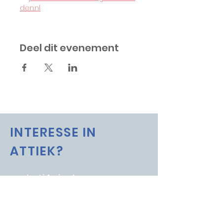
den.nl
Deel dit evenement
INTERESSE IN
ATTIEK?
schrijf je in voor onze
nieuwsbrief