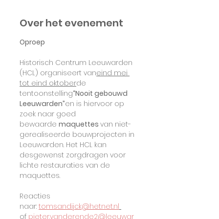
Over het evenement
Oproep
Historisch Centrum Leeuwarden 
(HCL) organiseert van
eind mei 
tot eind oktober
de 
tentoonstelling
“Nooit gebouwd 
Leeuwarden”
en is hiervoor op 
zoek naar goed 
bewaarde 
maquettes 
van niet-
gerealiseerde bouwprojecten in 
Leeuwarden. Het HCL kan 
desgewenst zorgdragen voor 
lichte restauraties van de 
maquettes. 
Reacties 
naar: 
tomsandijck@hetnet.nl
of 
pieter.vanderende2@leeuwar