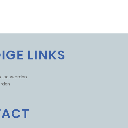
IGE LINKS
um Leeuwarden
rden
TACT