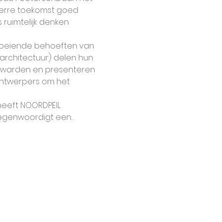
verre toekomst goed 
 ruimtelijk denken 
roeiende behoeften van 
architectuur) delen hun 
uwarden en presenteren 
ontwerpers om het 
eeft NOORDPEIL 
tegenwoordigt een…