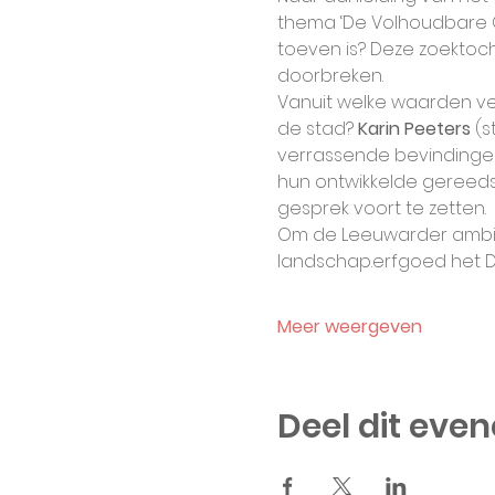
thema ‘De Volhoudbare O
toeven is? Deze zoektocht
doorbreken.
Vanuit welke waarden v
de stad? 
Karin Peeters
 (
verrassende bevindinge
hun ontwikkelde gereeds
gesprek voort te zetten.
Om de Leeuwarder ambiti
landschap.erfgoed het D
Meer weergeven
Deel dit eve