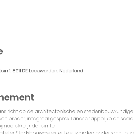
e
0
tuin 1, 8911 DE Leeuwarden, Nederland
enement
ans richt op de architectonische en stedenbouwkundige
n breder, integraal gesprek. Landschappelijke en soci
j nadrukkelijk de ruimte.
t atelier Stadsbouwmeester Leeuwarden onderzocht bur