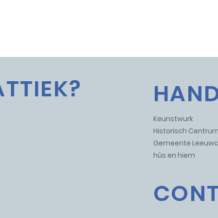
ATTIEK?
HAND
Keunstwurk
Historisch Centr
Gemeente Leeuwa
hûs en hiem
CON