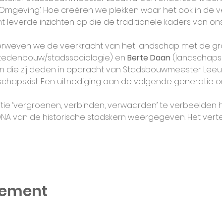
mgeving’. Hoe creëren we plekken waar het ook in de 
 leverde inzichten op die de traditionele kaders van ons
erweven we de veerkracht van het landschap met de g
stedenbouw/stadssociologie) en 
Berte Daan
 (landschaps
n die zij deden in opdracht van Stadsbouwmeester Lee
chapskist. Een uitnodiging aan de volgende generatie 
e ‘vergroenen, verbinden, verwaarden’ te verbeelden h
NA van de historische stadskern weergegeven. Het ver
nement