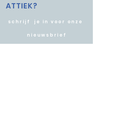
ATTIEK?
schrijf je in voor onze
nieuwsbrief
Wil je op de hoogte gehouden worden
van onze activiteiten? Schrijf je dan hier
in :
HANDIGE LINKS