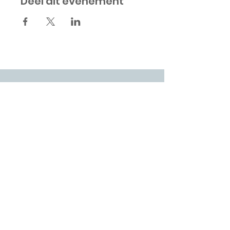
Deel dit evenement
INTERESSE IN
ATTIEK?
schrijf je in voor onze
nieuwsbrief
Wil je op de hoogte gehouden worden
van onze activiteiten? Schrijf je dan hier
in :