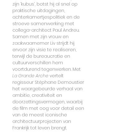
zijn ‘kubus’, botst hij al snel op 
praktische uitdagingen, 
achterkamertjespolitiek en de 
stroeve samenwerking met 
collega-architect Paul Andreu. 
Samen met zijn vrouw en 
zaakwaarnemer Liv strijdt hij 
ervoor zijn visie te realiseren, 
terwijl de bureaucratie en 
cultuurverschillen hem 
voortdurend tegenwerken. Met 
La Grande Arche 
vertelt 
regisseur Stéphane Demoustier 
het waargebeurde verhaal van 
ambitie, creativiteit en 
doorzettingsvermogen, waarbij 
de film met oog voor detail een 
van de meest iconische 
architectuurprojecten van 
Frankrijk tot leven brengt. 