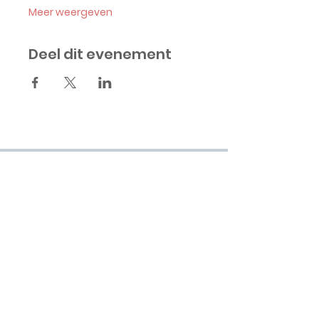
Meer weergeven
Deel dit evenement
INTERESSE IN
ATTIEK?
schrijf je in voor onze
nieuwsbrief
Wil je op de hoogte gehouden worden