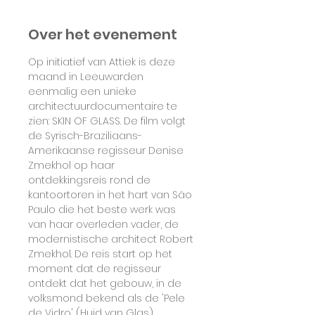
Over het evenement
Op initiatief van Attiek is deze 
maand in Leeuwarden 
eenmalig een unieke 
architectuurdocumentaire te 
zien: SKIN OF GLASS. De film volgt 
de Syrisch-Braziliaans-
Amerikaanse regisseur Denise 
Zmekhol op haar 
ontdekkingsreis rond de 
kantoortoren in het hart van São 
Paulo die het beste werk was 
van haar overleden vader, de 
modernistische architect Robert 
Zmekhol. De reis start op het 
moment dat de regisseur 
ontdekt dat het gebouw, in de 
volksmond bekend als de 'Pele 
de Vidro' (Huid van Glas), 