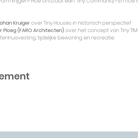
m krijgen? Hoe ontstaat een ‘Tiny Community’? En hoe is 
ohan Kruiger 
over Tiny Houses in historisch perspectief
r Ploeg (FARO Architecten) 
over het concept van Tiny TIM
enhuisvesting, tijdelijke bewoning en recreatie.
nement