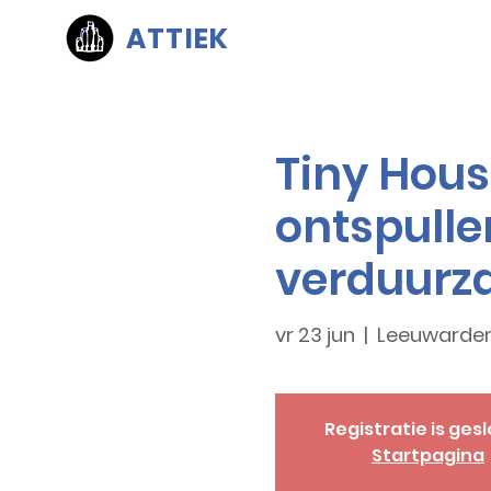
ATTIEK
Tiny Hous
ontspull
verduur
vr 23 jun
  |  
Leeuwarde
Registratie is ges
Startpagina