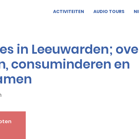
ACTIVITEITEN
AUDIO TOURS
N
es in Leeuwarden; ove
en, consuminderen en
zamen
n
loten