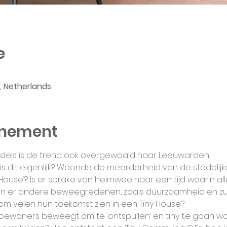
e
 Netherlands
enement
middels is de trend ook overgewaaid naar Leeuwarden. 
 dit eigenlijk? Woonde de meerderheid van de stedelijke
y House’? Is er sprake van heimwee naar een tijd waarin all
s zijn er andere beweegredenen, zoals duurzaamheid en 
m velen hun toekomst zien in een Tiny House? 
t bewoners beweegt om te ‘ontspullen’ en tiny t.e gaan 