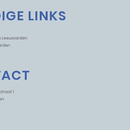
IGE LINKS
um Leeuwarden
rden
TACT
traat 1
en