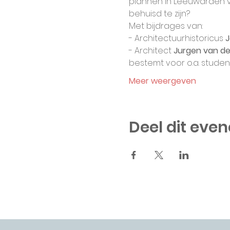
plannen in Leeuwarden vor
behuisd te zijn?
Met bijdrages van:
- Architectuurhistoricus 
J
- Architect 
Jurgen van de
bestemt voor o.a. student
Meer weergeven
Deel dit eve