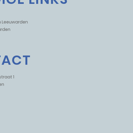
um Leeuwarden
rden
TACT
traat 1
en