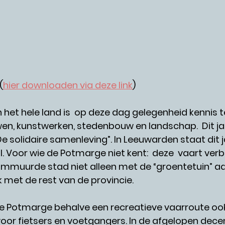
(
hier downloaden via deze link
)
n het hele land is  op deze dag gelegenheid kennis
n, kunstwerken, stedenbouw en landschap.  Dit jaa
De solidaire samenleving”. In Leeuwarden staat dit j
 Voor wie de Potmarge niet kent:  deze  vaart verbo
ommuurde stad niet alleen met de “groentetuin” aa
 met de rest van de provincie.    
e Potmarge behalve een recreatieve vaarroute ook
oor fietsers en voetgangers. In de afgelopen decen