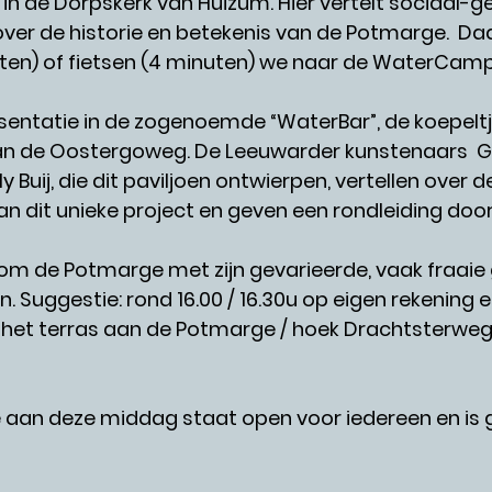
n de Dorpskerk van Huizum. Hier vertelt sociaal-g
ver de historie en betekenis van de Potmarge.  Da
ten) of fietsen (4 minuten) we naar de WaterCamp
entatie in de zogenoemde “WaterBar”, de koepeltje
 de Oostergoweg. De Leeuwarder kunstenaars  Ge
 Buij, die dit paviljoen ontwierpen, vertellen over d
 dit unieke project en geven een rondleiding door
j om de Potmarge met zijn gevarieerde, vaak fraai
. Suggestie: rond 16.00 / 16.30u op eigen rekening e
p het terras aan de Potmarge / hoek Drachtsterweg 
aan deze middag staat open voor iedereen en is g