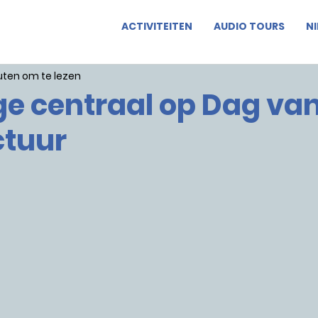
ACTIVITEITEN
AUDIO TOURS
N
uten om te lezen
e centraal op Dag van
ctuur