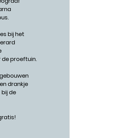
eograaf 
arna 
us.
s bij het 
rard  
e 
 de proeftuin.
e gebouwen 
en drankje 
bij de 
ratis!