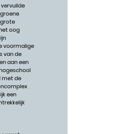
vervuilde 
 groene 
 grote 
het oog 
jn 
e voormalige 
s van de 
en aan een 
 hogeschool 
l met de 
oncomplex 
jk een 
rekkelijk 