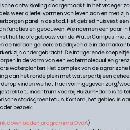
sche ontwikkeling doorgemaakt. In het vroeger zo 
ddels weer allerlei vormen van leven aan en met zijn
verborgen parel in de stad. Het gebied huisvest een
an functies en gebouwen. We noemen een paar in 
eerst het hoofdgebouw van de WaterCampus met zi
 de hieraan gelieerde bedrijven die in de markant
erk zijn ondergebracht. De intrigerende koepeltje
worpen in de vorm van een watermolecuul en grenz
bare waterplanten. Het complex van de agrarische
ging aan het ronde plein met waterpartij een gehee
rderop vinden we het fraai vormgegeven zorg/wo
gestrekte tuincentrum voorbij Huizum-dorp is feiteli
orische stadsgroentetuin. Kortom, het gebied is aant
ader bezoek.
link downloaden programma DvdA
)