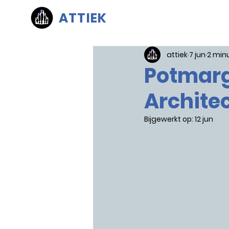
ATTIEK
attiek
7 jun
2 min
Potmarg
Archite
Bijgewerkt op:
12 jun