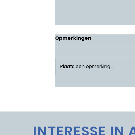
Opmerkingen
Plaats een opmerking...
Van object naar
omgeving
INTERESSE IN 