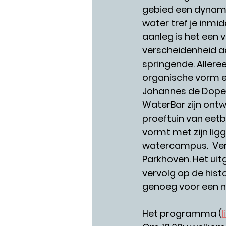
gebied een dynami
water tref je inmi
aanleg is het een 
verscheidenheid a
springende. Aller
organische vorm en
Johannes de Doperk
WaterBar zijn ont
proeftuin van eet
vormt met zijn lig
watercampus.  Ve
Parkhoven. Het uit
vervolg op de hist
genoeg voor een n
Het programma (