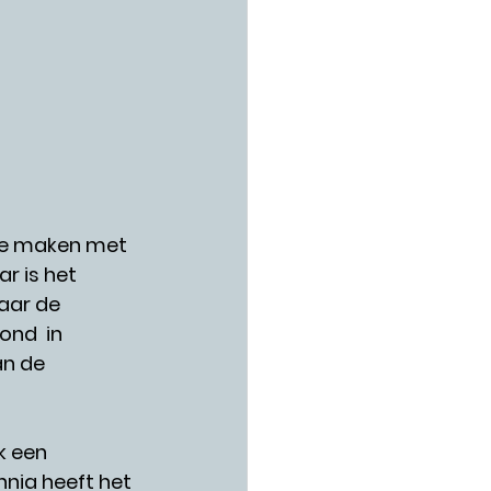
 te maken met 
r is het 
aar de 
nd  in 
n de 
 een 
nia heeft het 