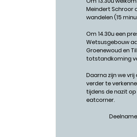
Om 13.30u welkom i
Meindert Schroor o
wandelen (15 minu
Om 14.30u een pres
Wetsusgebouw aan
Groenewoud en Tilly
totstandkoming van
Daarna zijn we vri
verder te verkennen
tijdens de nazit o
eatcorner.
Deelname 