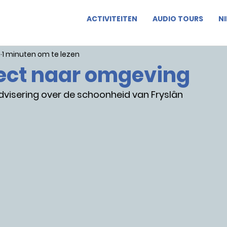
ACTIVITEITEN
AUDIO TOURS
N
5
1 minuten om te lezen
ect naar omgeving
dvisering over de schoonheid van Fryslân