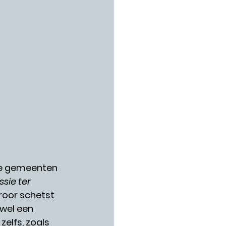
se gemeenten 
sie ter 
roor schetst 
wel een 
zelfs, zoals 