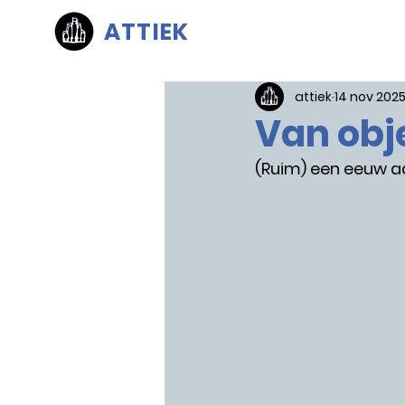
ATTIEK
attiek
14 nov 202
Van obj
(Ruim) een eeuw a