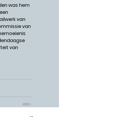
rden was hem 
een 
ilwerk van 
commissie van 
 bemoeienis 
edendaagse 
teit van 