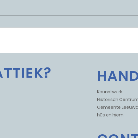
Van werken naar wonen
Att
Lee
ATTIEK?
HAND
Keunstwurk
Historisch Centr
Gemeente Leeuwa
hûs en hiem