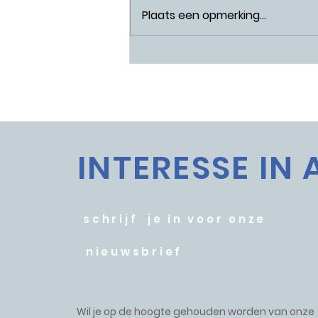
Plaats een opmerking...
Potmarge centraal op
Dag van de Architectuur
INTERESSE IN 
schrijf je in voor onze
nieuwsbrief
Wil je op de hoogte gehouden worden van onze