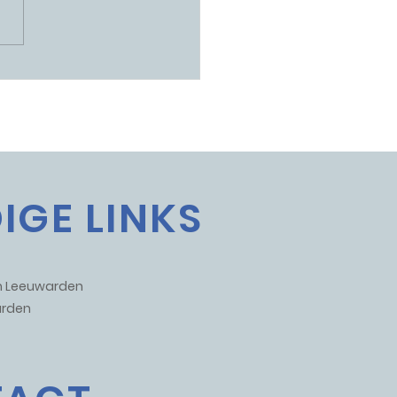
iekavond: Downtown
uwarden
IGE LINKS
um Leeuwarden
rden